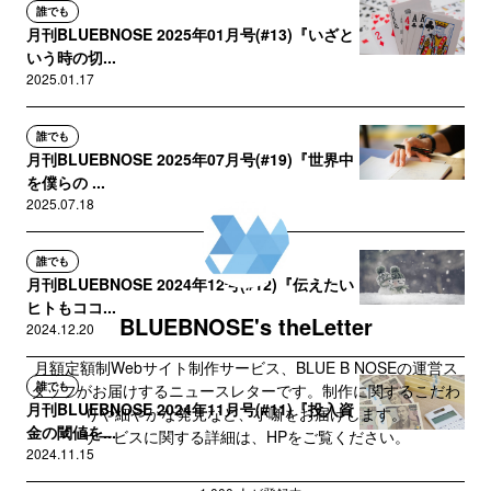
誰でも
月刊BLUEBNOSE 2025年01月号(#13)『いざと
いう時の切...
2025.01.17
誰でも
月刊BLUEBNOSE 2025年07月号(#19)『世界中
を僕らの ...
2025.07.18
誰でも
月刊BLUEBNOSE 2024年12号(#12)『伝えたい
ヒトもココ...
BLUEBNOSE's theLetter
2024.12.20
月額定額制Webサイト制作サービス、BLUE B NOSEの運営ス
誰でも
タッフがお届けするニュースレターです。制作に関するこだわ
月刊BLUEBNOSE 2024年11月号(#11)『投入資
りや細やかな発見など、小噺をお届けします。
金の閾値を...
サービスに関する詳細は、HPをご覧ください。
2024.11.15
https://bbns.jp